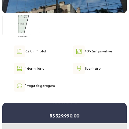
Faixa de valor
30.000,00
até
1.000.000,00 ou +
62.01m² total
40.93m² privativa
Buscar imóvel
1 dormitório
1 banheiro
1 vaga de garagem
Valor do imóvel
R$ 329.990,00