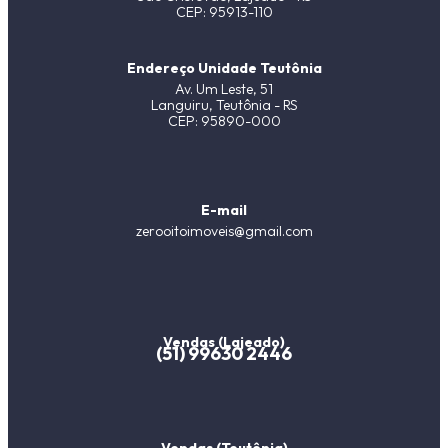
CEP: 95913-110
Endereço Unidade Teutônia
Av. Um Leste, 51
Languiru, Teutônia - RS
CEP: 95890-000
E-mail
zerooitoimoveis@gmail.com
Vendas (Lajeado)
(51) 99630 2446