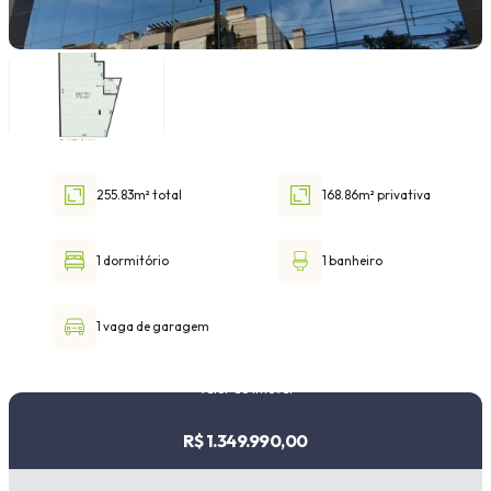
Faixa de valor
30.000,00
até
1.000.000,00 ou +
255.83m² total
168.86m² privativa
Buscar imóvel
1 dormitório
1 banheiro
1 vaga de garagem
Valor do imóvel
R$ 1.349.990,00