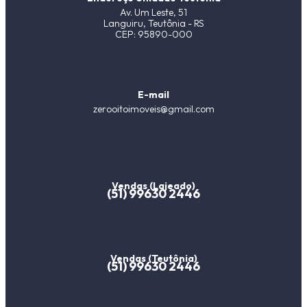
Av. Um Leste, 51
Languiru, Teutônia - RS
CEP: 95890-000
E-mail
zerooitoimoveis@gmail.com
Vendas (Lajeado)
(51) 99630 2446
Vendas (Teutônia)
(51) 99630 2446