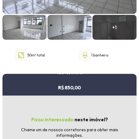
Faixa de valor
30.000,00
até
1.000.000,00 ou +
50m² total
1 banheiro
Buscar imóvel
Valor do imóvel
R$ 850,00
Ficou interessado
neste imóvel?
Chame um de nossos corretores para obter mais
informações.