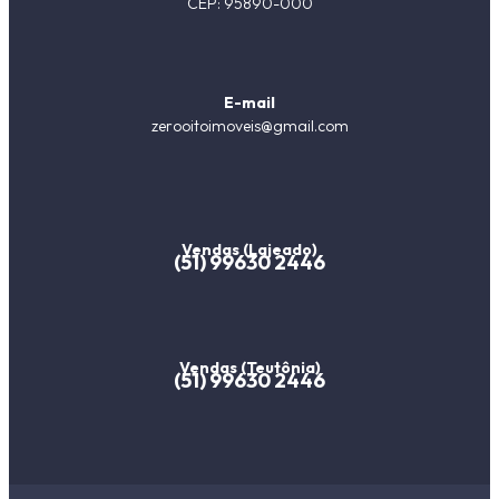
CEP: 95890-000
E-mail
zerooitoimoveis@gmail.com
Vendas (Lajeado)
(51) 99630 2446
Vendas (Teutônia)
(51) 99630 2446