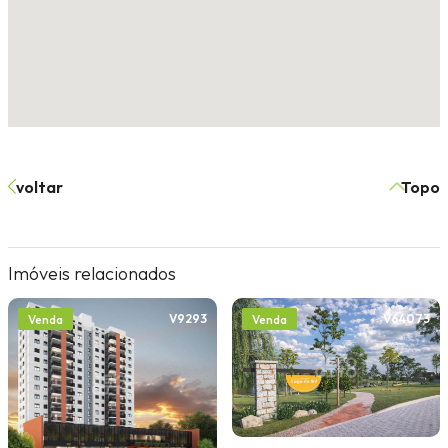
voltar
Topo
Imóveis relacionados
V9293
V64073
Venda
Venda