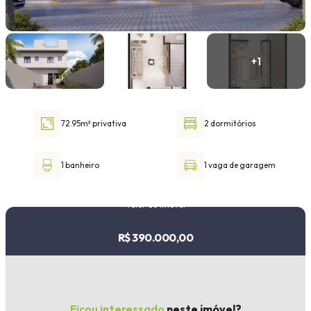
Faixa de valor
30.000,00
até
1.000.000,00 ou +
72.95m² privativa
2 dormitórios
Buscar imóvel
1 banheiro
1 vaga de garagem
Valor do imóvel
R$ 390.000,00
Ficou interessado
neste imóvel?