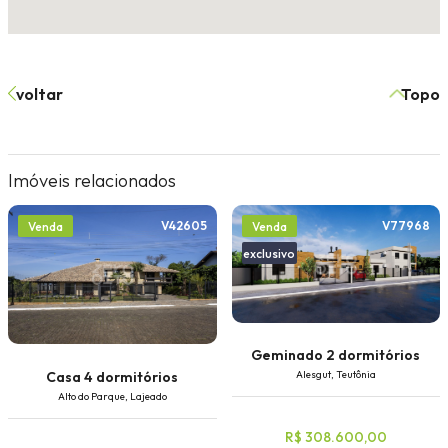
voltar
Topo
Imóveis relacionados
V42605
V77968
Venda
Venda
exclusivo
Geminado 2 dormitórios
Casa 4 dormitórios
Alesgut, Teutônia
Alto do Parque, Lajeado
R$ 308.600,00