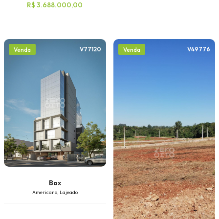
R$ 3.688.000,00
V77120
V49776
Venda
Venda
Box
Americano, Lajeado