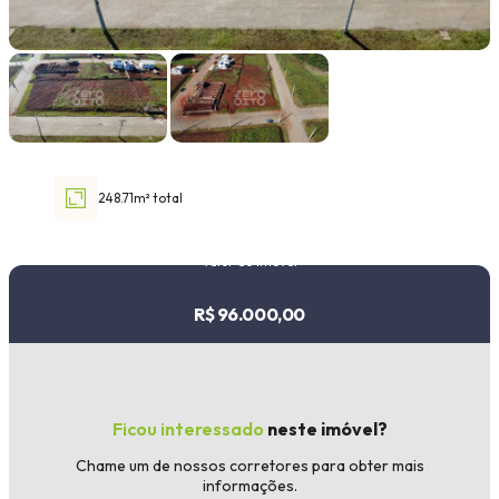
Faixa de valor
30.000,00
até
1.000.000,00 ou +
248.71m² total
Buscar imóvel
Valor do imóvel
R$ 96.000,00
Ficou interessado
neste imóvel?
Chame um de nossos corretores para obter mais
informações.