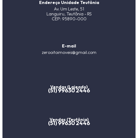
Endereço Unidade Teutônia
Av. Um Leste, 51
Languiru, Teutônia - RS
CEP: 95890-000
E-mail
zerooitoimoveis@gmail.com
Vendas (Lajeado)
(51) 99630 2446
Vendas (Teutônia)
(51) 99630 2446