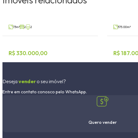
Conventos, Lajeado
Bairro Teutoni
V80287
Venda
Venda
73m²
2
2
375.00m²
R$ 330.000,00
R$ 187.0
Deseja
vender
o seu imóvel?
Entre em contato conosco pelo WhatsApp.
Quero vender