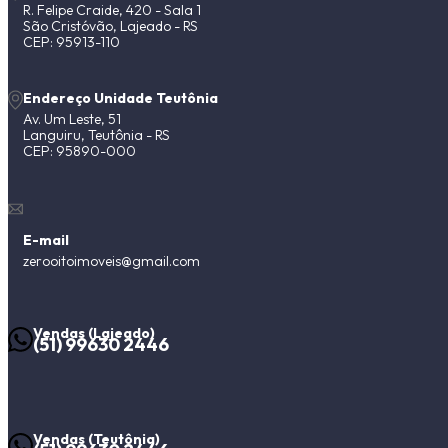
R. Felipe Craide, 420 - Sala 1
São Cristóvão, Lajeado - RS
CEP: 95913-110
Endereço Unidade Teutônia
Av. Um Leste, 51
Languiru, Teutônia - RS
CEP: 95890-000
E-mail
zerooitoimoveis@gmail.com
Vendas (Lajeado)
(51) 99630 2446
Vendas (Teutônia)