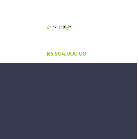
Florestal, Lajeado
V98393
V70967
Venda
133m²
1
2
R$ 504.000,00