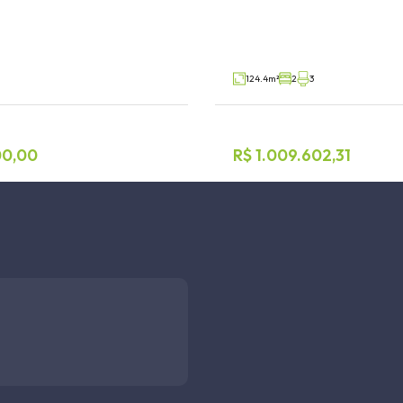
a, Lajeado
Centro, Arroio do Meio
V7994
Venda
124.4m²
2
3
00,00
R$ 1.009.602,31