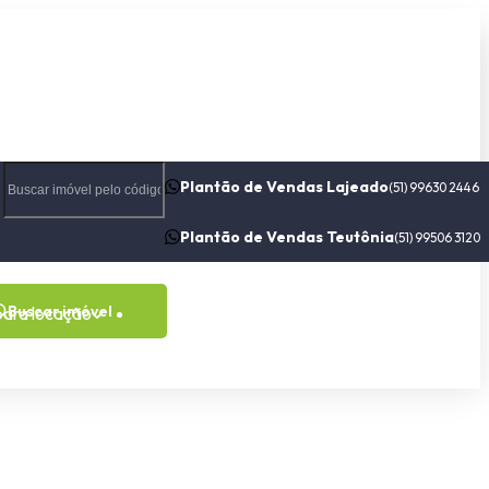
Plantão de Vendas Lajeado
(51) 99630 2446
Plantão de Vendas Teutônia
(51) 99506 3120
Buscar imóvel
para locação
Contato
Sobre nós