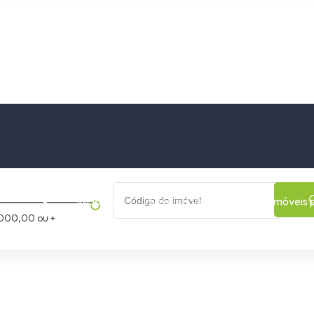
os
Cidade
Bairro
Início
Imóveis a Venda
Imóveis 
000,00 ou +