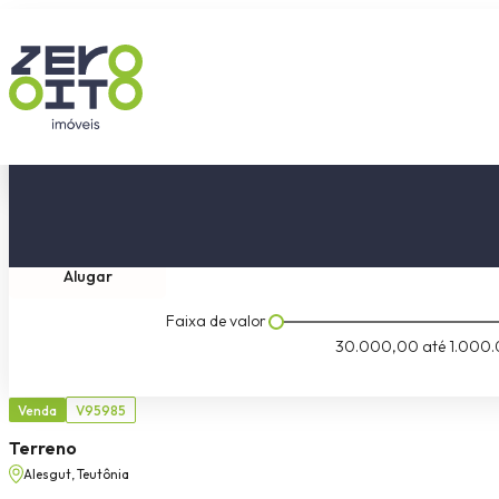
Comprar
Tipo do imóvel
Dormitóri
Alugar
Faixa de valor
30.000,00
até
1.000.
Venda
V95985
Terreno
Alesgut, Teutônia