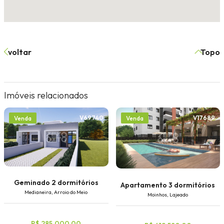
voltar
Topo
Imóveis relacionados
V69740
V17689
Venda
Venda
Geminado 2 dormitórios
Apartamento 3 dormitórios
Medianeira, Arroio do Meio
Moinhos, Lajeado
R$ 285.000,00