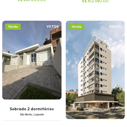
R$ 612.580,00
V97128
V56922
Venda
Venda
Sobrado 2 dormitórios
São Bento, Lajeado