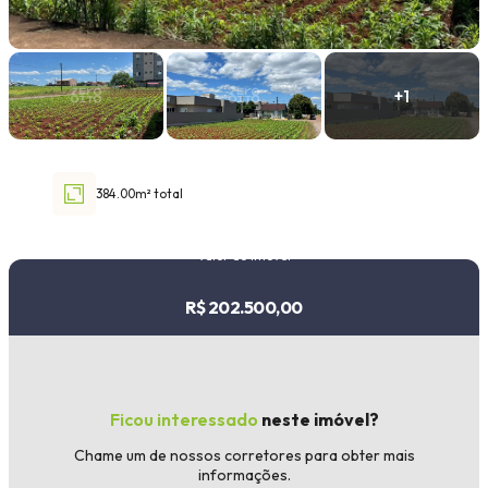
Faixa de valor
30.000,00
até
1.000.000,00 ou +
384.00m² total
Buscar imóvel
Valor do imóvel
R$ 202.500,00
Ficou interessado
neste imóvel?
Chame um de nossos corretores para obter mais
informações.