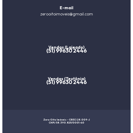
E-mail
zerooitoimoveis@gmail.com
Vendas (Lajeado)
(51) 99630 2446
Vendas (Teutônia)
(51) 99630 2446
Zero Oito Imóveis - CRECI 28.009-J
CNPJ 58.390.825/0001-40