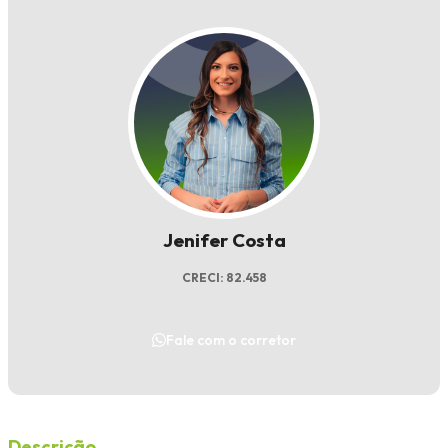
Jenifer Costa
CRECI: 82.458
Fale com o corretor
Descrição