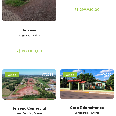
R$ 299.980,00
Terreno
Languiru, Teutônia
R$ 192.000,00
V72288
V14752
Venda
Venda
Casa 3 dormitórios
Terreno Comercial
Canabarro, Teutônia
Novo Paraíso, Estrela