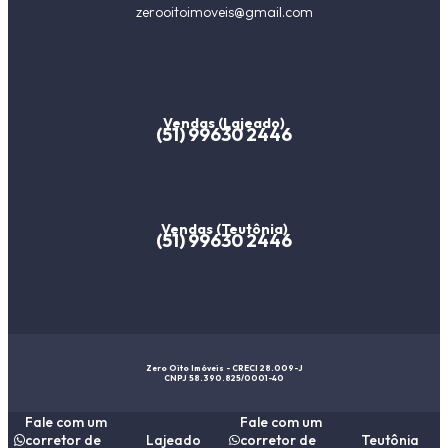
zerooitoimoveis@gmail.com
Vendas (Lajeado)
(51) 99630 2446
Vendas (Teutônia)
(51) 99630 2446
Zero Oito Imóveis - CRECI 28.009-J
CNPJ 58.390.825/0001-40
Fale com um
Fale com um
corretor de
Lajeado
corretor de
Teutônia