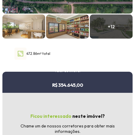
Faixa de valor
30.000,00
até
1.000.000,00 ou +
472.86m² total
Buscar imóvel
Valor do imóvel
R$ 354.645,00
Ficou interessado
neste imóvel?
Chame um de nossos corretores para obter mais
informações.