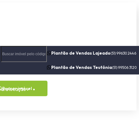
Plantão de Vendas Lajeado
(51) 99630 2446
Plantão de Vendas Teutônia
(51) 99506 3120
Buscar imóvel
para locação
Contato
Sobre nós