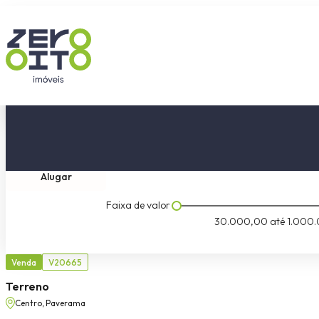
Comprar
Tipo do imóvel
Dormitóri
Alugar
Faixa de valor
30.000,00
até
1.000.
Venda
V20665
Terreno
Centro, Paverama