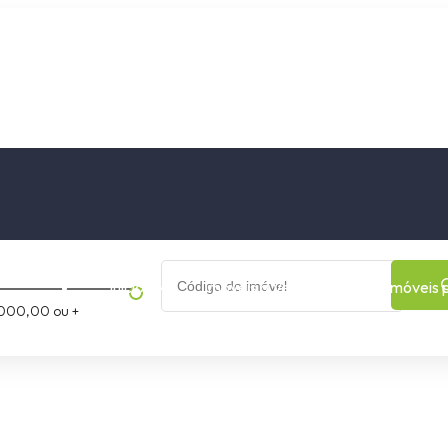
os
Cidade
Bairro
Início
Imóveis a Venda
Imóveis 
000,00 ou +