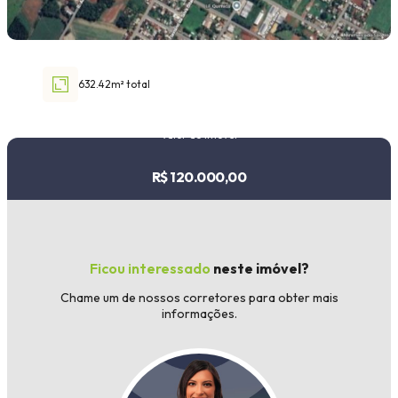
Faixa de valor
30.000,00
até
1.000.000,00 ou +
632.42m² total
Valor do imóvel
R$ 120.000,00
Buscar imóvel
Ficou interessado
neste imóvel?
Chame um de nossos corretores para obter mais
informações.