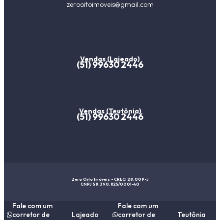
zerooitoimoveis@gmail.com
Vendas (Lajeado)
(51) 99630 2446
Vendas (Teutônia)
(51) 99630 2446
Zero Oito Imóveis - CRECI 28.009-J
CNPJ 58.390.825/0001-40
Fale com um
Fale com um
corretor de
Lajeado
corretor de
Teutônia