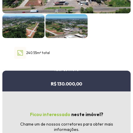
Faixa de valor
30.000,00
até
1.000.000,00 ou +
240.55m² total
Buscar imóvel
Valor do imóvel
R$ 130.000,00
Ficou interessado
neste imóvel?
Chame um de nossos corretores para obter mais
informações.