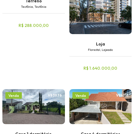
Terreno
Teutônia, Teutônia
R$ 288.000,00
Loja
Florestal, Lajeado
R$ 1.640.000,00
V83976
V94716
Venda
Venda
Casa 1 dormitório
Casa 4 dormitórios