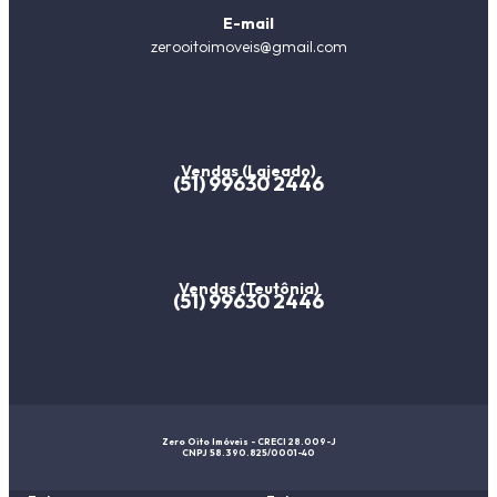
E-mail
zerooitoimoveis@gmail.com
Vendas (Lajeado)
(51) 99630 2446
Vendas (Teutônia)
(51) 99630 2446
Zero Oito Imóveis - CRECI 28.009-J
CNPJ 58.390.825/0001-40