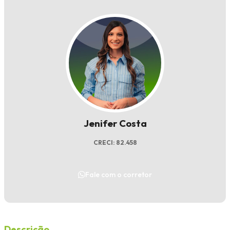
Jenifer Costa
CRECI: 82.458
Fale com o corretor
Descrição