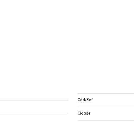
Cód/Ref
Cidade