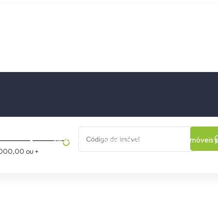
os
Cidade
Bairro
Início
Imóveis a Venda
Imóveis 
000,00 ou +