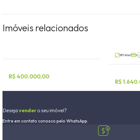
Terreno Comercial
Loja
Imóveis relacionados
Cristo Rei, Estrela
Florestal, Laj
V82838
Venda
Venda
197.41m²
1
R$ 400.000,00
R$ 1.640
Deseja
vender
o seu imóvel?
Entre em contato conosco pelo WhatsApp.