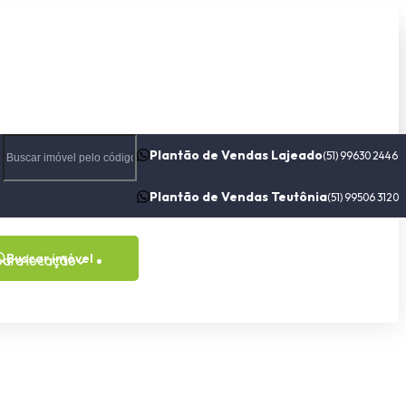
Plantão de Vendas Lajeado
(51) 99630 2446
Plantão de Vendas Teutônia
(51) 99506 3120
Buscar imóvel
para locação
Contato
Sobre nós