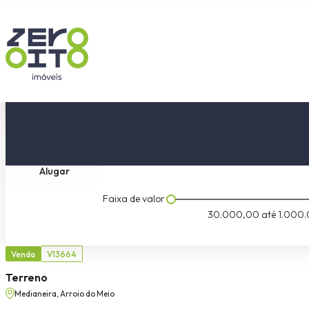
Comprar
Tipo do imóvel
Dormitóri
Alugar
Faixa de valor
30.000,00
até
1.000.
Venda
V13664
Terreno
Medianeira, Arroio do Meio