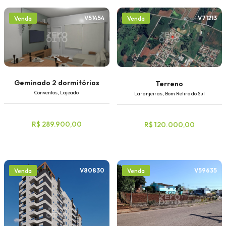
V51454
V71213
Venda
Venda
Geminado 2 dormitórios
Terreno
Conventos, Lajeado
Laranjeiras, Bom Retiro do Sul
R$ 289.900,00
R$ 120.000,00
V80830
V59635
Venda
Venda