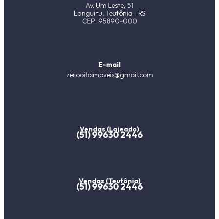
Av. Um Leste, 51
Languiru, Teutônia - RS
CEP: 95890-000
E-mail
zerooitoimoveis@gmail.com
Vendas (Lajeado)
(51) 99630 2446
Vendas (Teutônia)
(51) 99630 2446