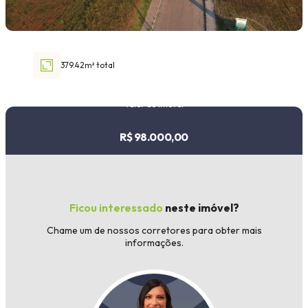
Faixa de valor
30.000,00
até
1.000.000,00 ou +
379.42m² total
Valor do imóvel
R$ 98.000,00
Buscar imóvel
Ficou interessado
neste imóvel?
Chame um de nossos corretores para obter mais
informações.