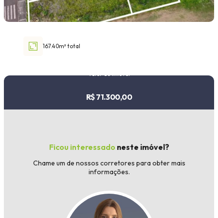
Faixa de valor
30.000,00
até
1.000.000,00 ou +
167.40m² total
Valor do imóvel
R$ 71.300,00
Buscar imóvel
Ficou interessado
neste imóvel?
Chame um de nossos corretores para obter mais
informações.