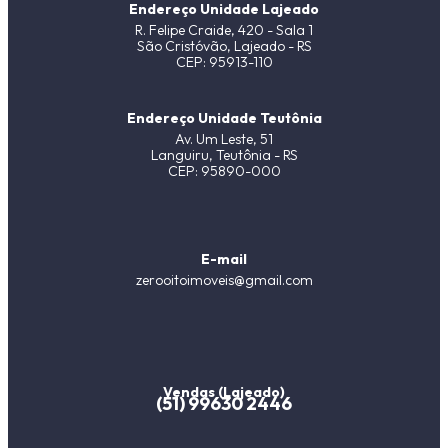
Endereço Unidade Lajeado
R. Felipe Craide, 420 - Sala 1
São Cristóvão, Lajeado - RS
CEP: 95913-110
Endereço Unidade Teutônia
Av. Um Leste, 51
Languiru, Teutônia - RS
CEP: 95890-000
E-mail
zerooitoimoveis@gmail.com
Vendas (Lajeado)
(51) 99630 2446