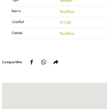
Terreno
Bairro
Teutônia
Cód/Ref
V17128
Cidade
Teutônia
Compartilhe