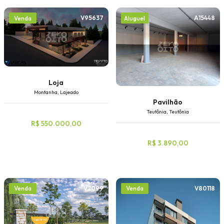
V95637
A15448
Venda
Aluguel
Loja
Montanha, Lajeado
Pavilhão
Teutônia, Teutônia
R$ 550.000,00
R$ 3.890,00
V2099
V80118
Venda
Venda