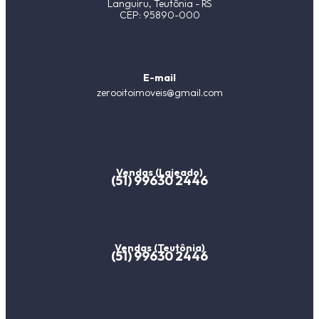
Languiru, Teutônia - RS
CEP: 95890-000
E-mail
zerooitoimoveis@gmail.com
Vendas (Lajeado)
(51) 99630 2446
Vendas (Teutônia)
(51) 99630 2446