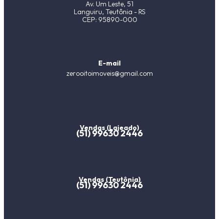
Av. Um Leste, 51
Languiru, Teutônia - RS
CEP: 95890-000
E-mail
zerooitoimoveis@gmail.com
Vendas (Lajeado)
(51) 99630 2446
Vendas (Teutônia)
(51) 99630 2446