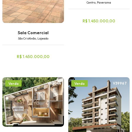
Centro, Paverama
R$ 1.450.000,00
Sala Comercial
São Cristóvão, Lajeado
R$ 1.450.000,00
V48044
V39967
Venda
Venda