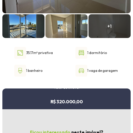
Faixa de valor
30.000,00
até
1.000.000,00 ou +
35.17m² privativa
1 dormitório
Buscar imóvel
1 banheiro
1 vaga de garagem
Valor do imóvel
R$ 320.000,00
Ficou interessado
neste imóvel?