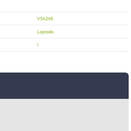
V54248
Lajeado
1