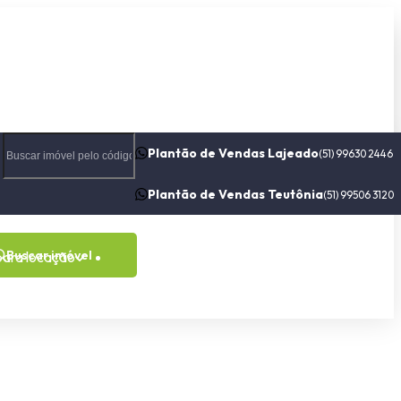
Plantão de Vendas Lajeado
(51) 99630 2446
Plantão de Vendas Teutônia
(51) 99506 3120
Buscar imóvel
para locação
Contato
Sobre nós