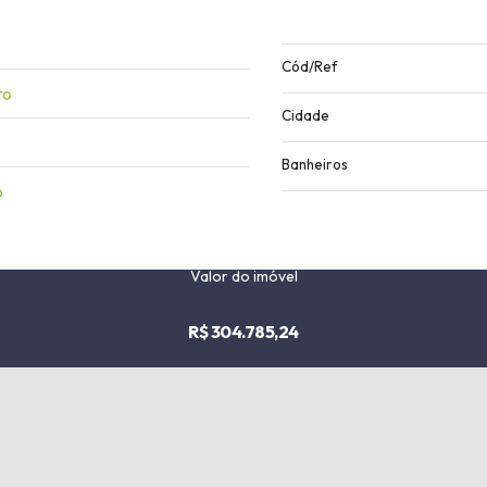
Cód/Ref
to
Cidade
Banheiros
o
Valor do imóvel
R$ 304.785,24