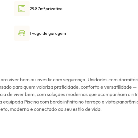
29.87m² privativa
1 vaga de garagem
para viver bem ou investir com segurança. Unidades com dormitóri
sado para quem valoriza praticidade, conforto e versatilidade — 
ia de viver bem, com soluções modernas que acompanham o ritmo
quipada Piscina com borda infinita no terraço e vista panorâmi
to, moderno e conectado ao seu estilo de vida.