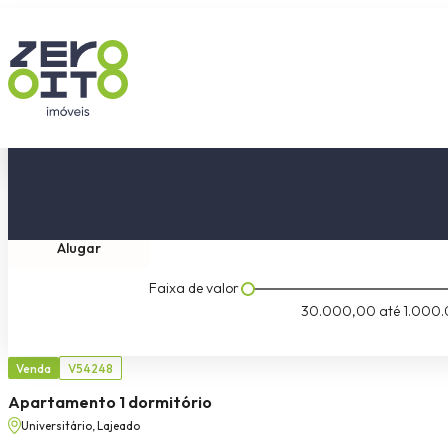
Comprar
Tipo do imóvel
Dormitóri
Alugar
Faixa de valor
30.000,00
até
1.000.
Venda
V54248
Apartamento 1 dormitório
Universitário, Lajeado