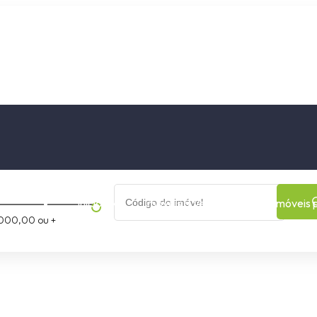
os
Cidade
Bairro
Início
Imóveis a Venda
Imóveis 
000,00 ou +