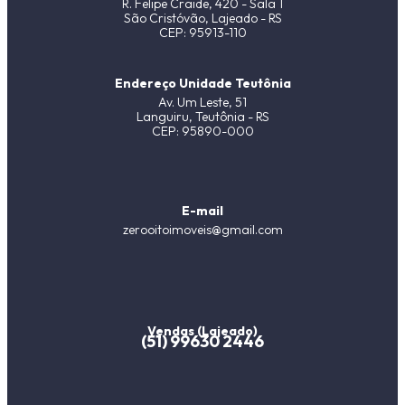
R. Felipe Craide, 420 - Sala 1
São Cristóvão, Lajeado - RS
CEP: 95913-110
Endereço Unidade Teutônia
Av. Um Leste, 51
Languiru, Teutônia - RS
CEP: 95890-000
E-mail
zerooitoimoveis@gmail.com
Vendas (Lajeado)
(51) 99630 2446