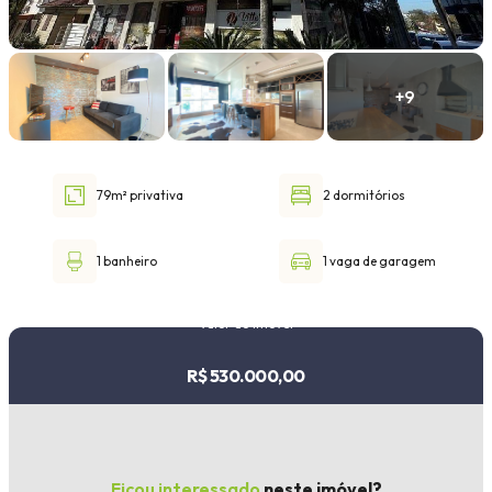
Faixa de valor
30.000,00
até
1.000.000,00 ou +
79m² privativa
2 dormitórios
Buscar imóvel
1 banheiro
1 vaga de garagem
Valor do imóvel
R$ 530.000,00
Ficou interessado
neste imóvel?