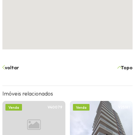
voltar
Topo
Imóveis relacionados
V40079
V25181
Venda
Venda