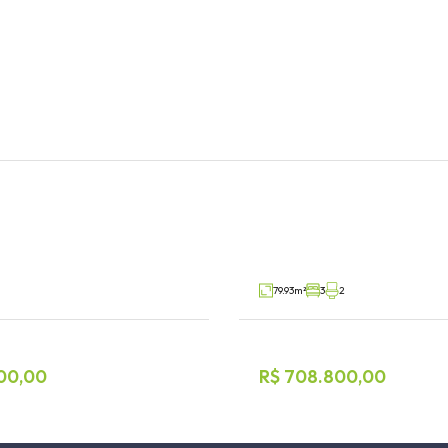
nto 2 dormitórios
Apartamento 3 dormi
tônia
Moinhos, Lajeado
V52090
Venda
79.93m²
3
2
00,00
R$ 708.800,00