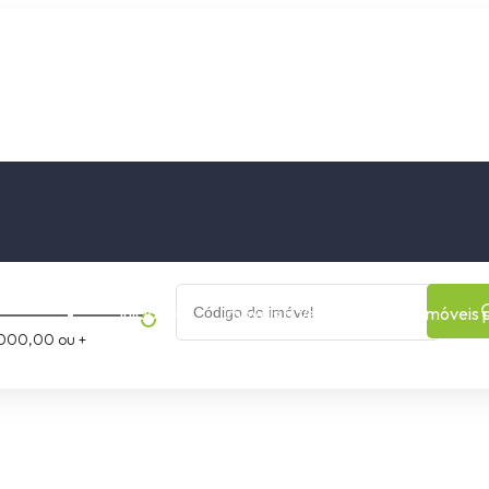
os
Cidade
Bairro
Início
Imóveis a Venda
Imóveis 
000,00 ou +