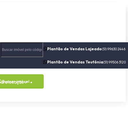
Plantão de Vendas Lajeado
(51) 99630 2446
Plantão de Vendas Teutônia
(51) 99506 3120
Buscar imóvel
para locação
Contato
Sobre nós