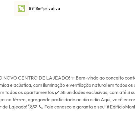
89.18m² privativa
O CENTRO DE LAJEADO! ✨ Bem-vindo ao conceito contemporân
érmica e acústica, com iluminação e ventilação natural em todos 
 em todos os apartamentos ✔️ 38 unidades exclusivas, com até 3 
as no térreo, agregando praticidade ao dia a dia Aqui, você enco
lhor de Lajeado! 🚀💙 📞 Fale conosco e garanta o seu! #Edifíci