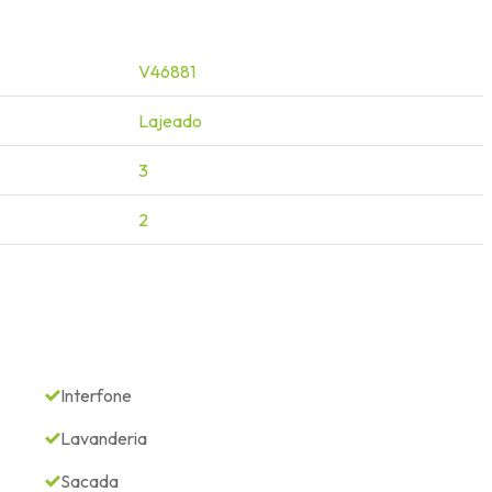
V46881
Lajeado
3
2
Interfone
Lavanderia
Sacada