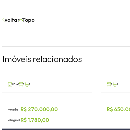
voltar
Topo
Sobrado 2 dormitórios
Apartame
Imóveis relacionados
Languiru, Teutônia
Languiru, Teu
VA59776
Aluguel
Venda
90m²
2
2
2
1
R$ 270.000,00
R$ 650.0
venda
R$ 1.780,00
aluguel