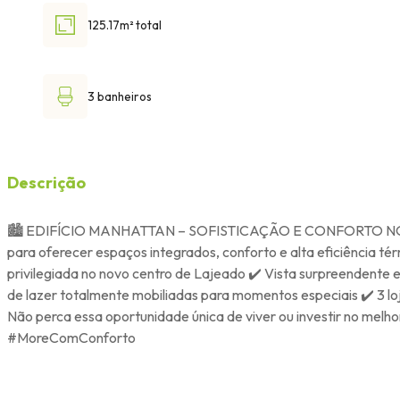
125.17m² total
3 banheiros
Descrição
🏙️ EDIFÍCIO MANHATTAN – SOFISTICAÇÃO E CONFORTO NO NOV
para oferecer espaços integrados, conforto e alta eficiência t
privilegiada no novo centro de Lajeado ✔️ Vista surpreendente
de lazer totalmente mobiliadas para momentos especiais ✔️ 3 loj
Não perca essa oportunidade única de viver ou investir no me
#MoreComConforto