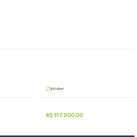
tórios
Terreno
Conventos, Lajeado
V39450
V91352
Venda
470.00m²
R$ 517.000,00