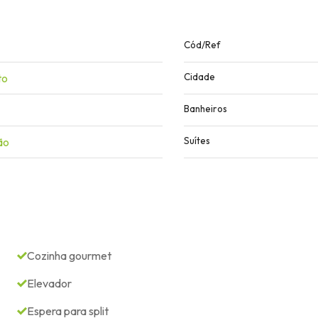
Cód/Ref
to
Cidade
Banheiros
ão
Suítes
Cozinha gourmet
Elevador
Espera para split