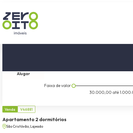
Comprar
Tipo do imóvel
Dormitóri
Alugar
Faixa de valor
30.000,00
até
1.000.
Venda
V46881
Apartamento 2 dormitórios
São Cristóvão, Lajeado