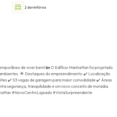
2 dormitórios
eo de viver bem! 🏡 O Edifício Manhattan foi projetado
os ambientes. 🌟 Destaques do empreendimento: ✔️ Localização
suítes ✔️ 53 vagas de garagem para maior comodidade ✔️ Áreas
ntra segurança, tranquilidade e um novo conceito de moradia.
oManhattan #NovoCentroLajeado #VistaSurpreendente