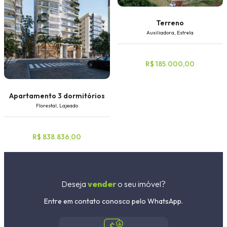
Terreno
Auxiliadora, Estrela
R$ 185.000,00
Apartamento 3 dormitórios
Florestal, Lajeado
R$ 838.836,00
Deseja
vender
o seu imóvel?
Entre em contato conosco pelo WhatsApp.