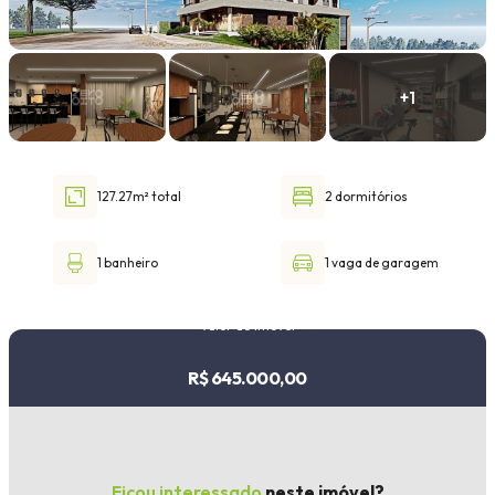
Faixa de valor
30.000,00
até
1.000.000,00 ou +
127.27m² total
2 dormitórios
Buscar imóvel
1 banheiro
1 vaga de garagem
Valor do imóvel
R$ 645.000,00
Ficou interessado
neste imóvel?