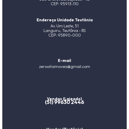
CEP: 95913-110
Endereço Unidade Teutônia
Av. Um Leste, 51
Languiru, Teutônia - RS
CEP: 95890-000
E-mail
zerooitoimoveis@gmail.com
Vendas (Lajeado)
(51) 99630 2446