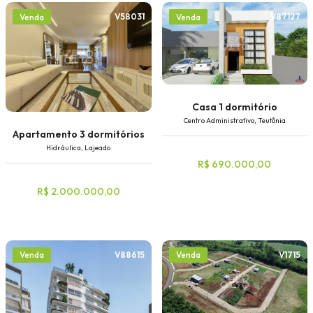
V58031
V87127
Venda
Venda
Casa 1 dormitório
Centro Administrativo, Teutônia
Apartamento 3 dormitórios
Hidráulica, Lajeado
R$ 690.000,00
R$ 2.000.000,00
V88615
V1715
Venda
Venda