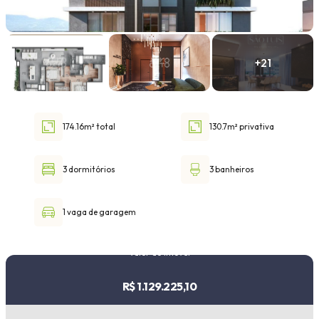
Faixa de valor
30.000,00
até
1.000.000,00 ou +
174.16m² total
130.7m² privativa
Buscar imóvel
3 dormitórios
3 banheiros
1 vaga de garagem
Valor do imóvel
R$ 1.129.225,10