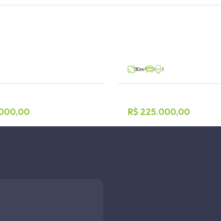
ercial
Loft 1 dormitório
 Lajeado
São Cristóvão, Lajeado
V3689
Venda
30m²
1
1
.000,00
R$ 225.000,00