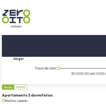
Comprar
Tipo do imóvel
Dormitóri
Alugar
Faixa de valor
30.000,00
até
1.000.
Venda
V9293
Apartamento 3 dormitórios
Moinhos, Lajeado