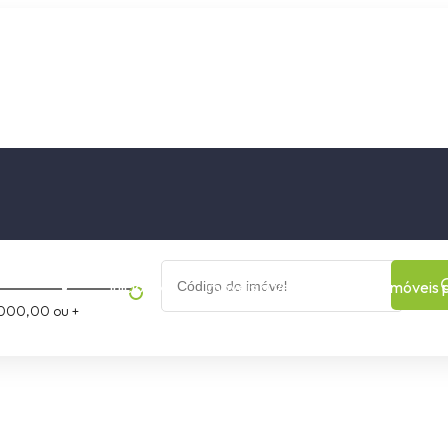
os
Cidade
Bairro
Início
Imóveis a Venda
Imóveis 
000,00 ou +