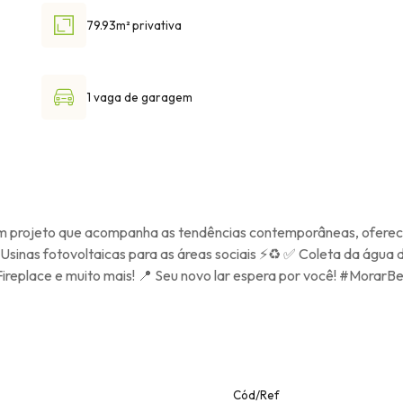
79.93m² privativa
1 vaga de garagem
 Um projeto que acompanha as tendências contemporâneas, ofere
 Usinas fotovoltaicas para as áreas sociais ⚡♻️ ✅ Coleta da água
Fireplace e muito mais! 📍 Seu novo lar espera por você! #Morar
Cód/Ref