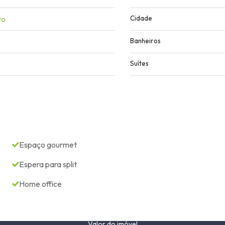
to
Cidade
Banheiros
Suítes
Espaço gourmet
Espera para split
Home office
Valor do imóvel