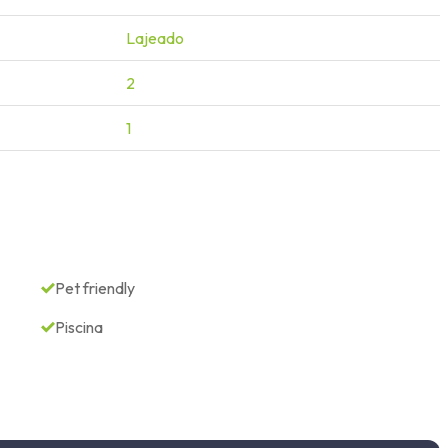
Lajeado
2
1
Pet friendly
Piscina