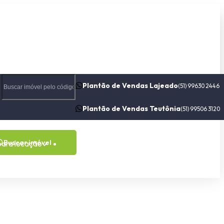
Plantão de Vendas Lajeado
(51) 99630 2446
Plantão de Vendas Teutônia
(51) 99506 3120
Buscar imóvel
para locação
Contato
Sobre nós