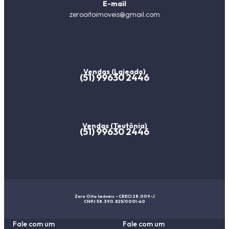
E-mail
zerooitoimoveis@gmail.com
Vendas (Lajeado)
(51) 99630 2446
Vendas (Teutônia)
(51) 99630 2446
Zero Oito Imóveis - CRECI 28.009-J
CNPJ 58.390.825/0001-40
Fale com um
Fale com um