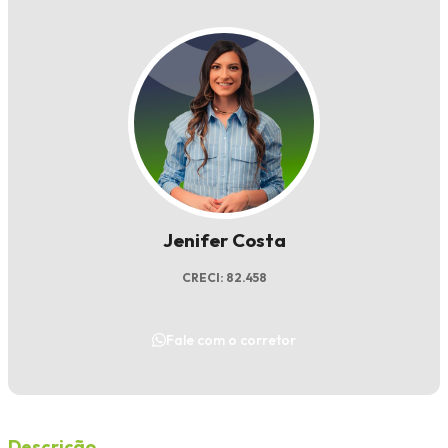
Jenifer Costa
CRECI: 82.458
Fale com o corretor
Descrição