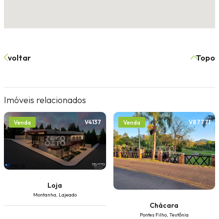
voltar
Topo
Imóveis relacionados
V4137
V87771
Venda
Venda
Loja
Montanha, Lajeado
Chácara
Pontes Filho, Teutônia