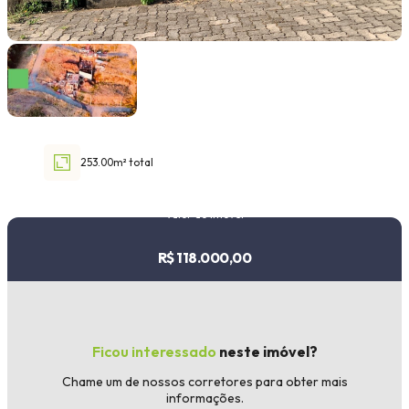
Faixa de valor
30.000,00
até
1.000.000,00 ou +
253.00m² total
Buscar imóvel
Valor do imóvel
R$ 118.000,00
Ficou interessado
neste imóvel?
Chame um de nossos corretores para obter mais
informações.