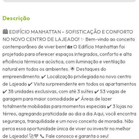
Descrição
🏙️ EDIFÍCIO MANHATTAN – SOFISTICAÇÃO E CONFORTO
NO NOVO CENTRO DE LAJEADO! ✨ Bem-vindo ao conceito
contemporâneo de viver bem! 🏡 O Edifício Manhattan foi
projetado para oferecer espaços integrados, conforto e alta
eficiência térmica e acústica, com iluminação e ventilação
natural em todos os ambientes. 🌟 Destaques do
empreendimento: ✔️ Localização privilegiada no novo centro
de Lajeado ✔️ Vista surpreendente em todos os apartamentos
✔️ 38 unidades exclusivas, com até 3 suítes ✔️ 53 vagas de
garagem para maior comodidade ✔️ Áreas de lazer
totalmente mobiliadas para momentos especiais ✔️ 3 lojas no
térreo, agregando praticidade ao dia a dia Aqui, você encontra
segurança, tranquilidade e um novo conceito de moradia. Não
perca essa oportunidade única de viver ou investir no melhor
de Lajeado! 🚀💙 📞 Fale conosco e garanta o seu!