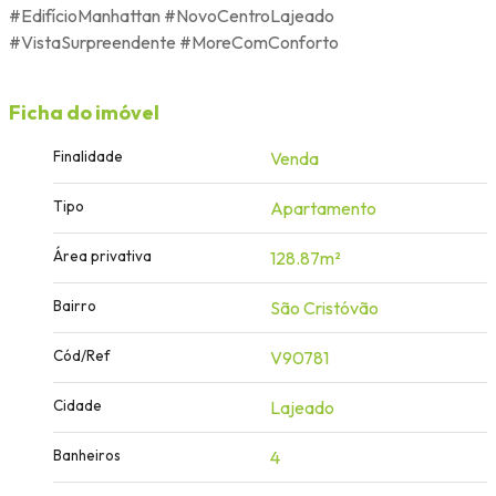
#EdifícioManhattan #NovoCentroLajeado
#VistaSurpreendente #MoreComConforto
Ficha do imóvel
Finalidade
Venda
Tipo
Apartamento
Área privativa
128.87m²
Bairro
São Cristóvão
Cód/Ref
V90781
Cidade
Lajeado
Banheiros
4