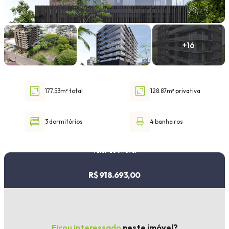
Faixa de valor
30.000,00
até
1.000.000,00 ou +
177.53m² total
128.87m² privativa
Buscar imóvel
3 dormitórios
4 banheiros
Valor do imóvel
R$ 918.693,00
Ficou interessado
neste imóvel?