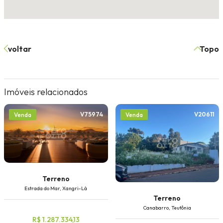
voltar
Topo
Imóveis relacionados
V75974
V20611
Venda
Venda
Terreno
Estrada do Mar, Xangri-Lá
Terreno
Canabarro, Teutônia
R$ 1.287.334,13