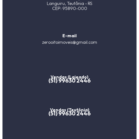
Languiru, Teutônia - RS
CEP: 95890-000
E-mail
zerooitoimoveis@gmail.com
Vendas (Lajeado)
(51) 99630 2446
Vendas (Teutônia)
(51) 99630 2446