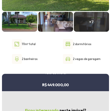
Faixa de valor
30.000,00
até
1.000.000,00 ou +
111m² total
2 dormitórios
Buscar imóvel
2 banheiros
2 vagas de garagem
Valor do imóvel
R$ 449.000,00
Ficou interessado
neste imóvel?