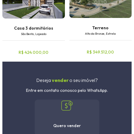
Terreno
Casa 3 dormitórios
Alto da Bronze, Estrela
São Bento, Lajeado
R$ 349.512,00
R$ 424.000,00
Deseja
vender
o seu imóvel?
Entre em contato conosco pelo WhatsApp.
Quero vender