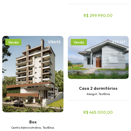
R$ 299.990,00
V18695
V70227
Venda
Venda
Casa 2 dormitórios
Alesgut, Teutônia
R$ 465.000,00
Box
Centro Administrativo, Teutônia