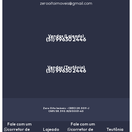
zerooitoimoveis@gmail.com
Vendas (Lajeado)
(51) 99630 2446
Vendas (Teutônia)
(51) 99630 2446
Zero Oito Imóveis - CRECI 28.009-J
CNPJ 58.390.825/0001-40
Fale com um
Fale com um
corretor de
Lajeado
corretor de
Teutônia