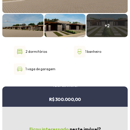
Faixa de valor
30.000,00
até
1.000.000,00 ou +
2 dormitórios
1 banheiro
Buscar imóvel
1 vaga de garagem
Valor do imóvel
R$ 300.000,00
Ficou interessado
neste imóvel?