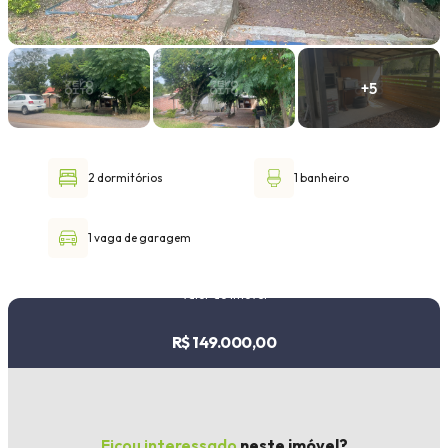
Faixa de valor
30.000,00
até
1.000.000,00 ou +
2 dormitórios
1 banheiro
Buscar imóvel
1 vaga de garagem
Valor do imóvel
R$ 149.000,00
Ficou interessado
neste imóvel?