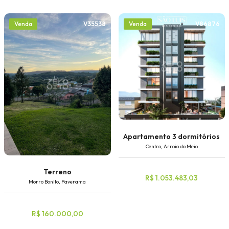
V35538
V86876
Venda
Venda
Apartamento 3 dormitórios
Centro, Arroio do Meio
Terreno
R$ 1.053.483,03
Morro Bonito, Paverama
R$ 160.000,00