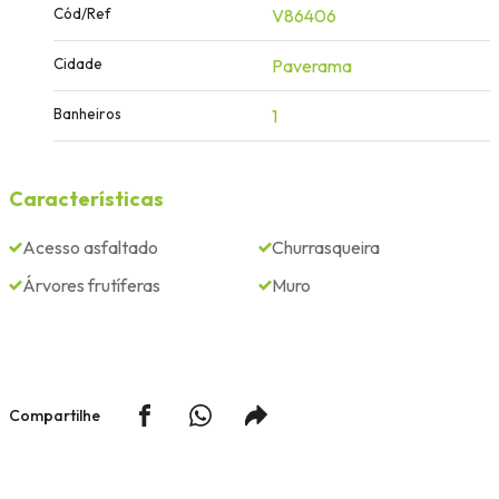
Cód/Ref
V86406
Cidade
Paverama
Banheiros
1
Características
Acesso asfaltado
Churrasqueira
Árvores frutíferas
Muro
Compartilhe