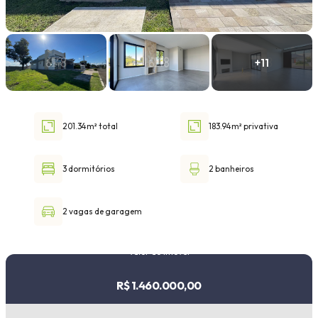
Faixa de valor
30.000,00
até
1.000.000,00 ou +
201.34m² total
183.94m² privativa
Buscar imóvel
3 dormitórios
2 banheiros
2 vagas de garagem
Valor do imóvel
R$ 1.460.000,00