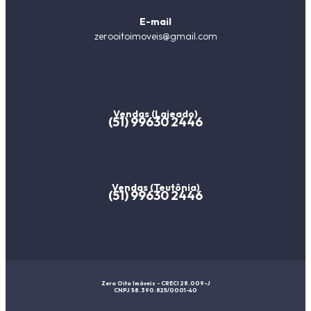
E-mail
zerooitoimoveis@gmail.com
Vendas (Lajeado)
(51) 99630 2446
Vendas (Teutônia)
(51) 99630 2446
Zero Oito Imóveis - CRECI 28.009-J
CNPJ 58.390.825/0001-40