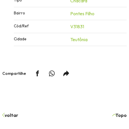
Chácara
Bairro
Pontes Filho
Cód/Ref
V31831
Cidade
Teutônia
Compartilhe
voltar
Topo