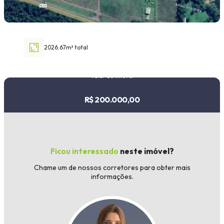
Faixa de valor
30.000,00
até
1.000.000,00 ou +
2026.67m² total
Valor do imóvel
R$ 200.000,00
Buscar imóvel
Ficou interessado
neste imóvel?
Chame um de nossos corretores para obter mais
informações.