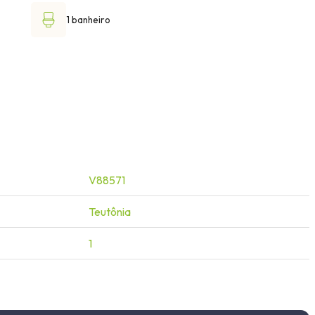
1 banheiro
V88571
Teutônia
1