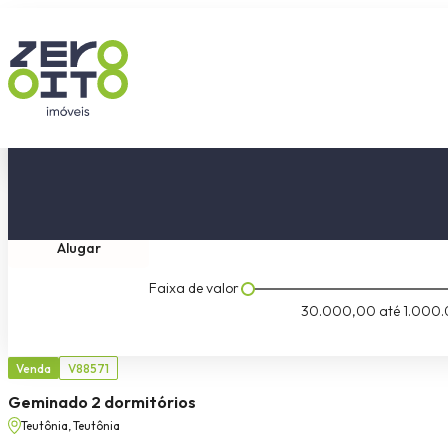
Comprar
Tipo do imóvel
Dormitóri
Alugar
Faixa de valor
30.000,00
até
1.000.
Venda
V88571
Geminado 2 dormitórios
Teutônia, Teutônia