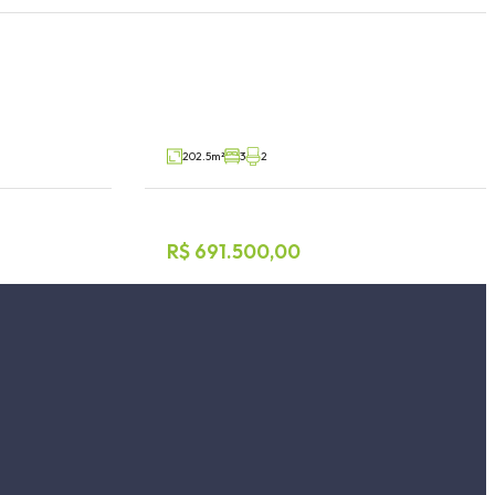
tórios
Casa 3 dormitórios
Teutônia, Teutônia
V53934
V70361
Venda
202.5m²
3
2
R$ 691.500,00