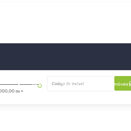
os
Cidade
Bairro
Início
Imóveis a Venda
Imóveis 
000,00 ou +