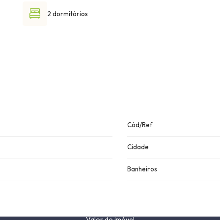
2 dormitórios
Cód/Ref
Cidade
Banheiros
Valor do imóvel