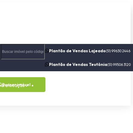
Plantão de Vendas Lajeado
(51) 99630 2446
Plantão de Vendas Teutônia
(51) 99506 3120
Buscar imóvel
para locação
Contato
Sobre nós