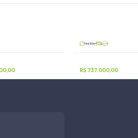
nto 2 dormitórios
Apartamento 2 dormi
a, Lajeado
Centro Administrativo, Teutônia
V42759
Venda
144.81m²
2
1
00,00
R$ 737.000,00