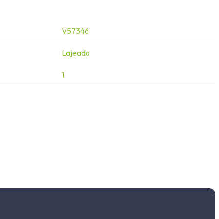
V57346
Lajeado
1