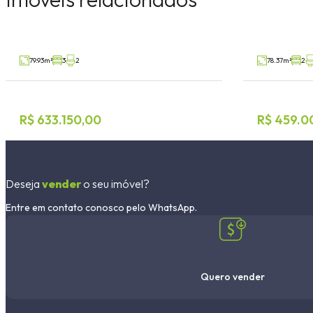
Moinhos, Lajeado
Florestal, Laj
V98857
Venda
Venda
79.93m²
3
2
78.37m²
2
R$ 633.150,00
R$ 459.0
Deseja
vender
o seu imóvel?
Entre em contato conosco pelo WhatsApp.
Quero vender