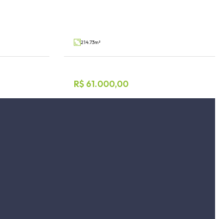
Bela Vista, Arroio do Meio
V33844
V8566
Venda
214.73m²
R$ 61.000,00