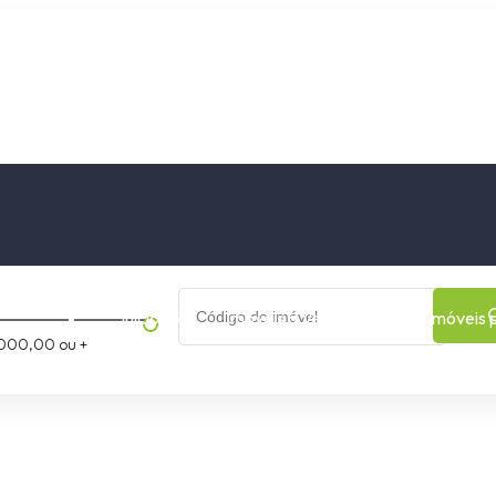
os
Cidade
Bairro
Início
Imóveis a Venda
Imóveis 
000,00 ou +