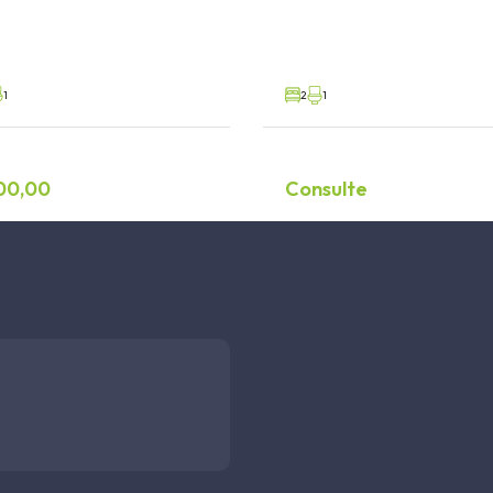
eado
Palmas, Governador Celso Ramos
V29127
Venda
1
2
1
00,00
Consulte