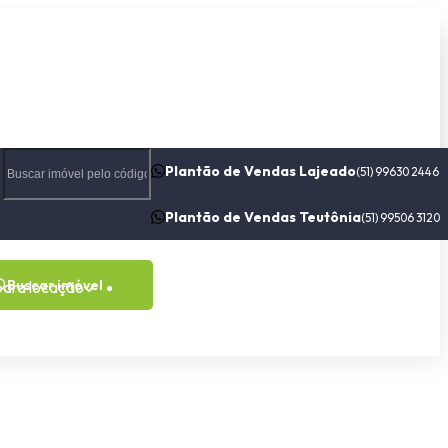
Plantão de Vendas Lajeado
(51) 99630 2446
Plantão de Vendas Teutônia
(51) 99506 3120
Buscar imóvel
para locação
Contato
Sobre nós