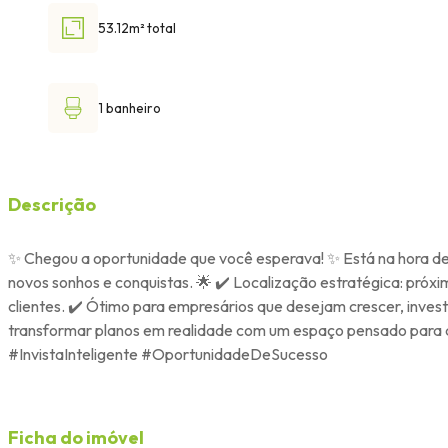
53.12m² total
1 banheiro
Descrição
✨ Chegou a oportunidade que você esperava! ✨ Está na hora de a
novos sonhos e conquistas. 🌟 ✔️ Localização estratégica: próxi
clientes. ✔️ Ótimo para empresários que desejam crescer, inves
transformar planos em realidade com um espaço pensado para 
#InvistaInteligente #OportunidadeDeSucesso
Ficha do imóvel