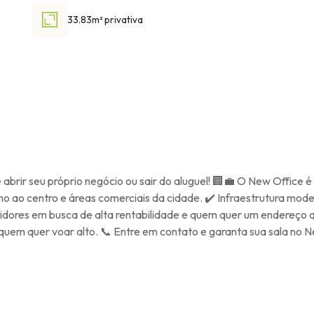
33.83m² privativa
brir seu próprio negócio ou sair do aluguel! 🏢💼 O New Office é 
mo ao centro e áreas comerciais da cidade. ✔️ Infraestrutura mod
tidores em busca de alta rentabilidade e quem quer um endereço q
quem quer voar alto. 📞 Entre em contato e garanta sua sala 