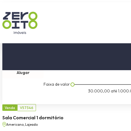
Comprar
Tipo do imóvel
Dormitóri
Alugar
Faixa de valor
30.000,00
até
1.000.
Venda
V57346
Sala Comercial 1 dormitório
Americano, Lajeado