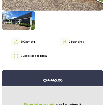
Faixa de valor
30.000,00
até
1.000.000,00 ou +
300m² total
2 banheiros
Buscar imóvel
2 vagas de garagem
Valor do imóvel
R$ 4.445,00
Ficou interessado
neste imóvel?