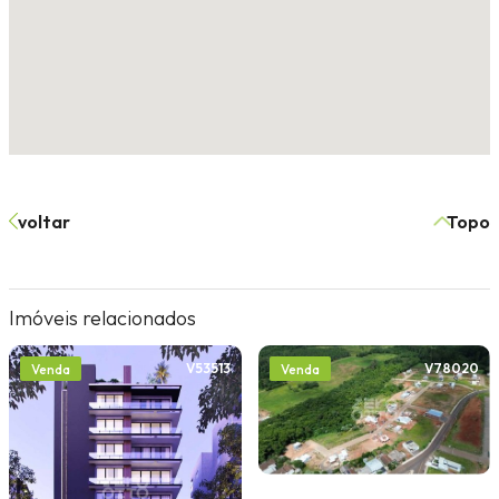
voltar
Topo
Imóveis relacionados
V53513
V78020
Venda
Venda