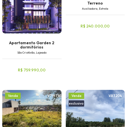
Terreno
Auxiliadora, Estrela
R$ 240.000,00
Apartamento Garden 2
dormitórios
São Cristóvão, Lajeado
R$ 759.990,00
V71971
V87204
Venda
Venda
exclusivo