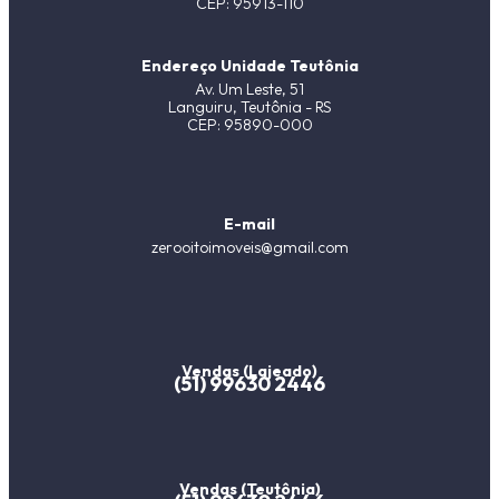
CEP: 95913-110
Endereço Unidade Teutônia
Av. Um Leste, 51
Languiru, Teutônia - RS
CEP: 95890-000
E-mail
zerooitoimoveis@gmail.com
Vendas (Lajeado)
(51) 99630 2446
Vendas (Teutônia)