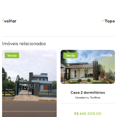
voltar
Topo
Imóveis relacionados
V84496
V64354
Venda
Venda
Casa 2 dormitórios
Canabarro, Teutônia
R$ 640.000,00