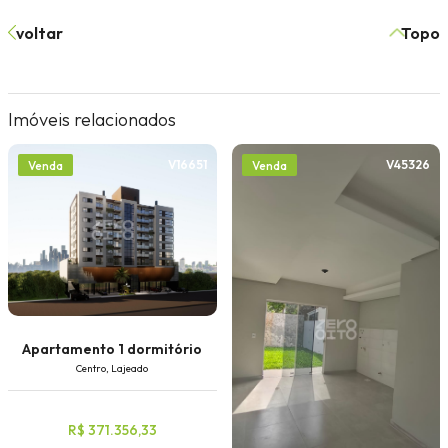
voltar
Topo
Imóveis relacionados
V16651
V45326
Venda
Venda
Apartamento 1 dormitório
Centro, Lajeado
R$ 371.356,33