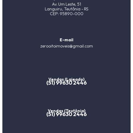
Av. Um Leste, 51
Languiru, Teutônia - RS
CEP: 95890-000
E-mail
zerooitoimoveis@gmail.com
Vendas (Lajeado)
(51) 99630 2446
Vendas (Teutônia)
(51) 99630 2446