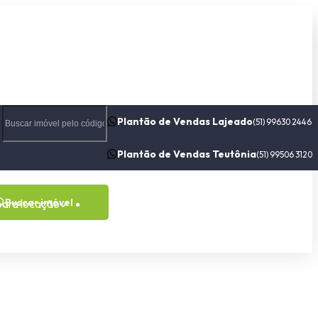
Plantão de Vendas Lajeado
(51) 99630 2446
Plantão de Vendas Teutônia
(51) 99506 3120
Buscar imóvel
para locação
Contato
Sobre nós