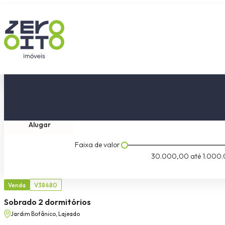
Comprar
Tipo do imóvel
Dormitóri
Alugar
Faixa de valor
30.000,00
até
1.000.
Venda
V38480
Sobrado 2 dormitórios
Jardim Botânico, Lajeado