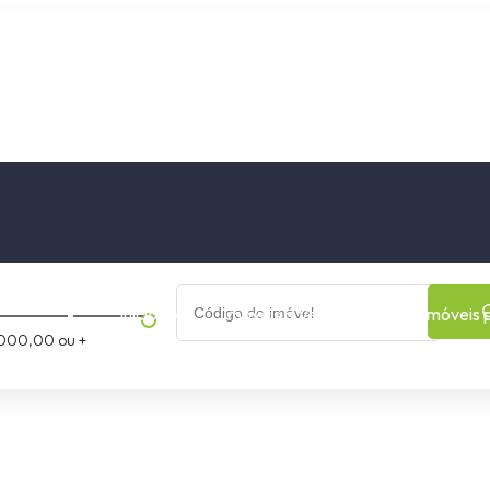
os
Cidade
Bairro
Início
Imóveis a Venda
Imóveis 
000,00 ou +