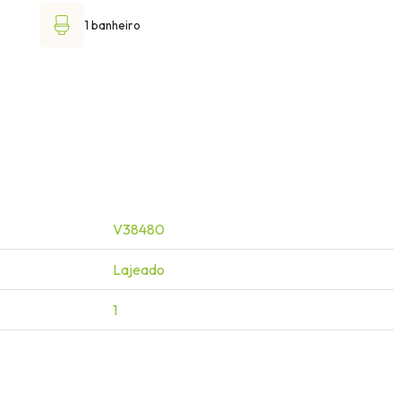
1 banheiro
V38480
Lajeado
1