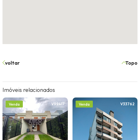
voltar
Topo
Imóveis relacionados
V99417
V33762
Venda
Venda