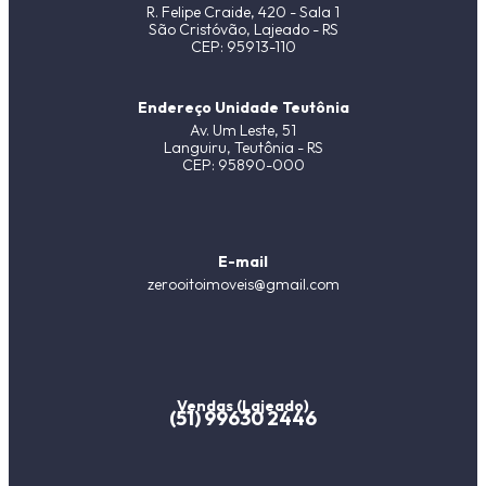
R. Felipe Craide, 420 - Sala 1
São Cristóvão, Lajeado - RS
CEP: 95913-110
Endereço Unidade Teutônia
Av. Um Leste, 51
Languiru, Teutônia - RS
CEP: 95890-000
E-mail
zerooitoimoveis@gmail.com
Vendas (Lajeado)
(51) 99630 2446