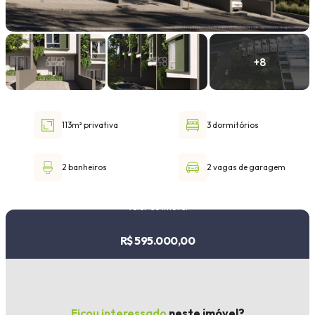
Faixa de valor
30.000,00
até
1.000.000,00 ou +
113m² privativa
3 dormitórios
Buscar imóvel
2 banheiros
2 vagas de garagem
Valor do imóvel
R$ 595.000,00
Ficou interessado
neste imóvel?