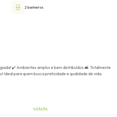
2 banheiros
legiada! ✔️ Ambientes amplos e bem distribuídos 🛋️ Totalmente
io! Ideal para quem busca praticidade e qualidade de vida.
V43634