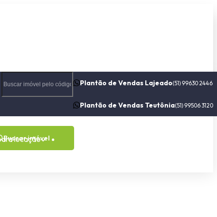
Plantão de Vendas Lajeado
(51) 99630 2446
Plantão de Vendas Teutônia
(51) 99506 3120
Buscar imóvel
para locação
Contato
Sobre nós