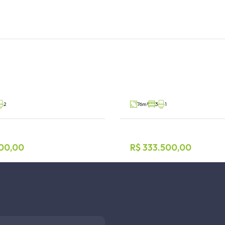
nto 3 dormitórios
Geminado 3 dormitór
ado
Teutônia, Teutônia
V85798
Venda
2
76m²
3
1
00,00
R$ 333.500,00