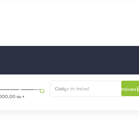
os
Cidade
Bairro
Início
Imóveis a Venda
Imóveis 
000,00 ou +