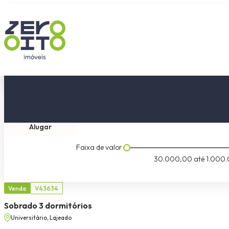
Comprar
Tipo do imóvel
Dormitóri
Alugar
Faixa de valor
30.000,00
até
1.000.
Venda
V43634
Sobrado 3 dormitórios
Universitário, Lajeado