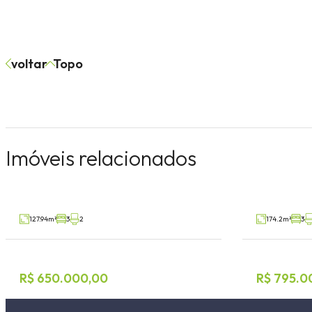
voltar
Topo
Sobrado 3 dormitórios
Sobrado 
Imóveis relacionados
Alesgut, Teutônia
Universitário,
V4164
Venda
Venda
127.94m²
3
2
174.2m²
3
R$ 650.000,00
R$ 795.0