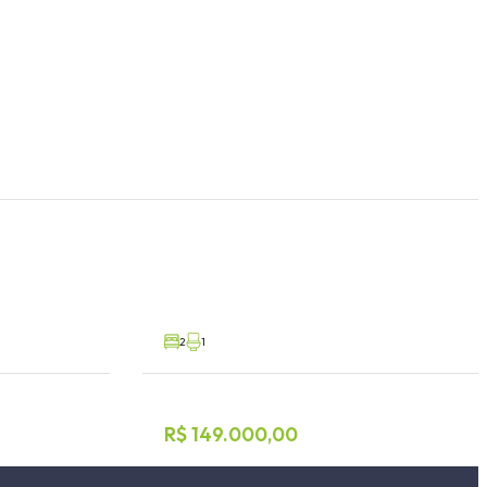
ios
Casa 2 dormitórios
Morro Bonito, Paverama
A50576
V86406
Venda
2
1
R$ 149.000,00