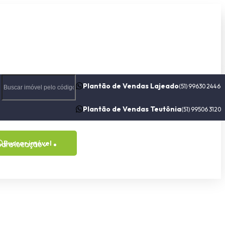
Plantão de Vendas Lajeado
(51) 99630 2446
Plantão de Vendas Teutônia
(51) 99506 3120
Buscar imóvel
para locação
Contato
Sobre nós