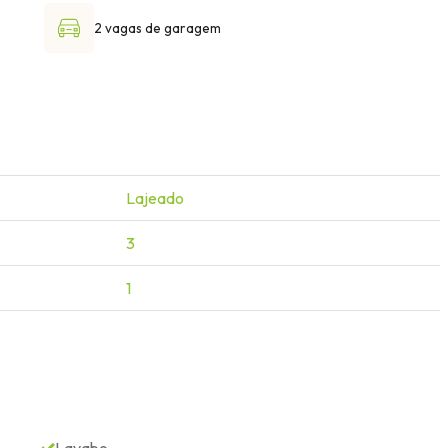
2 vagas de garagem
Lajeado
3
1