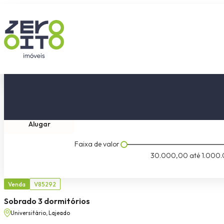
Comprar
Tipo do imóvel
Dormitóri
Alugar
Faixa de valor
30.000,00
até
1.000.
Venda
V85292
Sobrado 3 dormitórios
Universitário, Lajeado