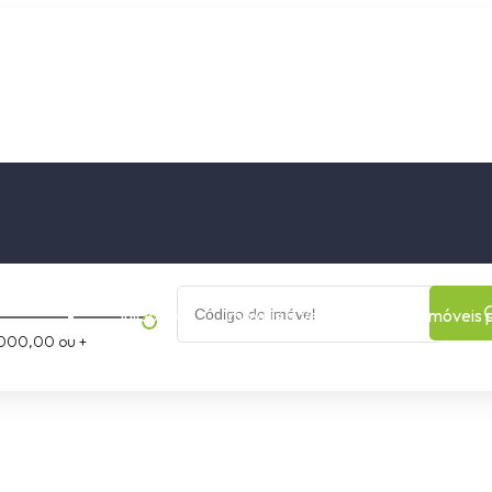
os
Cidade
Bairro
Início
Imóveis a Venda
Imóveis 
000,00 ou +