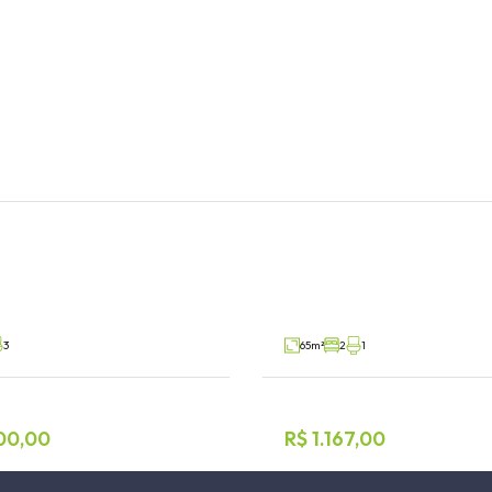
3 dormitórios
Geminado 2 dormitór
 Lajeado
Centro Administrativo, Teutônia
V18634
Aluguel
3
65m²
2
1
00,00
R$ 1.167,00