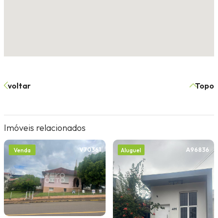
voltar
Topo
Imóveis relacionados
V70361
A96836
Venda
Aluguel