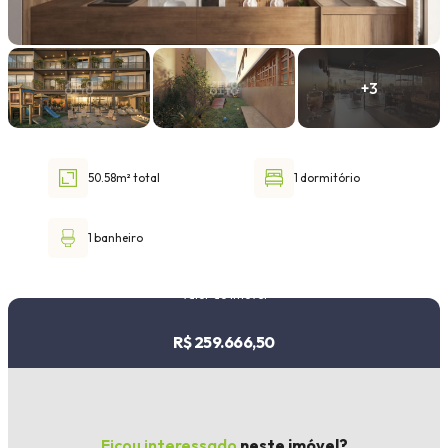
Faixa de valor
30.000,00
até
1.000.000,00 ou +
50.58m² total
1 dormitório
Buscar imóvel
1 banheiro
Valor do imóvel
R$ 259.666,50
Ficou interessado
neste imóvel?