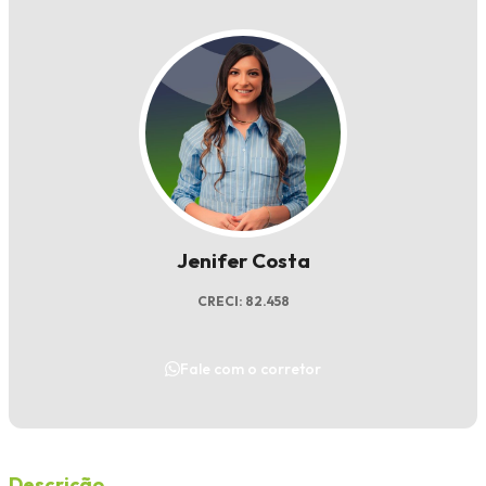
Jenifer Costa
CRECI: 82.458
Fale com o corretor
Descrição