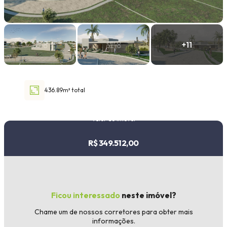
Faixa de valor
30.000,00
até
1.000.000,00 ou +
436.89m² total
Buscar imóvel
Valor do imóvel
R$ 349.512,00
Ficou interessado
neste imóvel?
Chame um de nossos corretores para obter mais
informações.