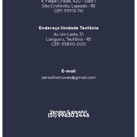
R. Felipe Craide, 420 - Sala 1
São Cristóvão, Lajeado - RS
CEP: 95913-110
Endereço Unidade Teutônia
Av. Um Leste, 51
Languiru, Teutônia - RS
CEP: 95890-000
E-mail
zerooitoimoveis@gmail.com
Vendas (Lajeado)
(51) 99630 2446