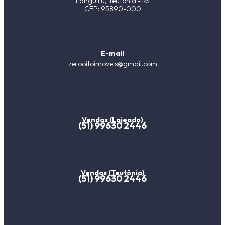
Languiru, Teutônia - RS
CEP: 95890-000
E-mail
zerooitoimoveis@gmail.com
Vendas (Lajeado)
(51) 99630 2446
Vendas (Teutônia)
(51) 99630 2446