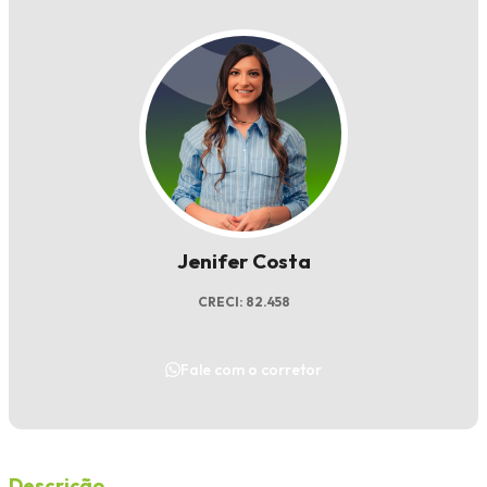
Jenifer Costa
CRECI: 82.458
Fale com o corretor
Descrição