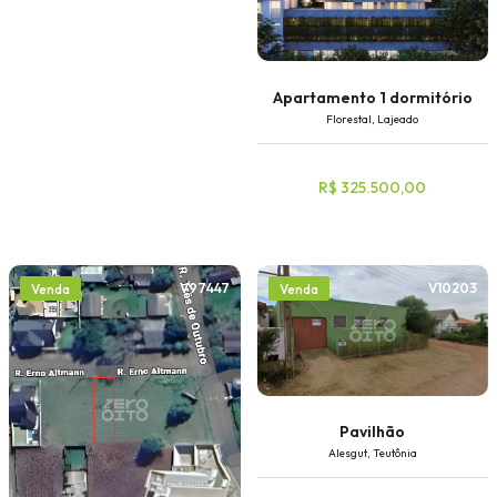
Apartamento 1 dormitório
Florestal, Lajeado
R$ 325.500,00
V97447
V10203
Venda
Venda
Pavilhão
Alesgut, Teutônia