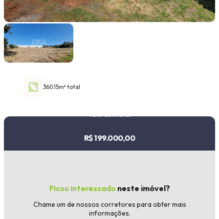
Faixa de valor
30.000,00
até
1.000.000,00 ou +
360.15m² total
Buscar imóvel
Valor do imóvel
R$ 199.000,00
Ficou interessado
neste imóvel?
Chame um de nossos corretores para obter mais
informações.