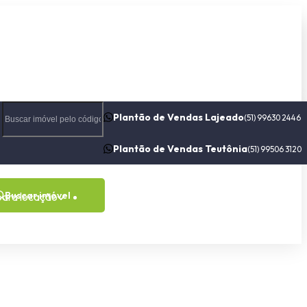
Plantão de Vendas Lajeado
(51) 99630 2446
Plantão de Vendas Teutônia
(51) 99506 3120
Buscar imóvel
para locação
Contato
Sobre nós