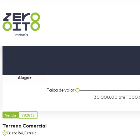
Comprar
Tipo do imóvel
Dormitóri
Alugar
Faixa de valor
30.000,00
até
1.000.
Venda
V82838
Terreno Comercial
Cristo Rei, Estrela