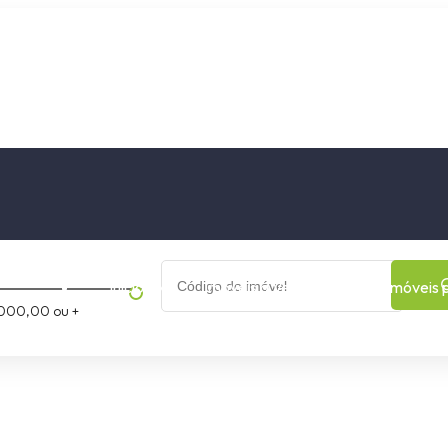
os
Cidade
Bairro
Início
Imóveis a Venda
Imóveis 
000,00 ou +