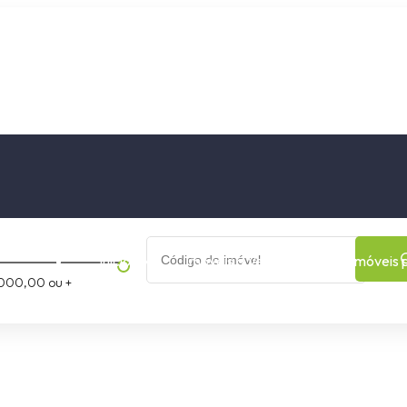
os
Cidade
Bairro
Início
Imóveis a Venda
Imóveis 
000,00 ou +