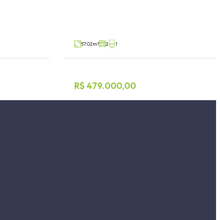
Florestal, Lajeado
V734
V98105
Venda
57.02m²
2
1
R$ 479.000,00