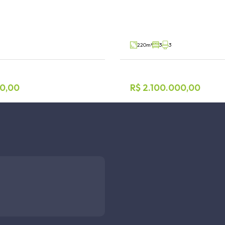
 Estrela
Conventos, Lajeado
V69926
Venda
220m²
3
3
60,00
R$ 2.100.000,00