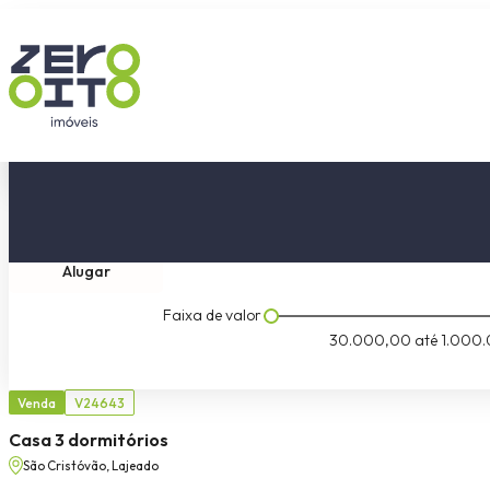
Comprar
Tipo do imóvel
Dormitóri
Alugar
Faixa de valor
30.000,00
até
1.000.
Venda
V24643
Casa 3 dormitórios
São Cristóvão, Lajeado