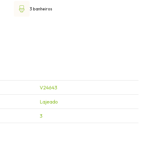
3 banheiros
V24643
Lajeado
3