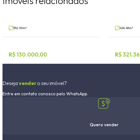
Imóveis relacionados
LINHA SÃO JOSÉ, Estrela
Alto da Bronze,
V64671
Venda
Venda
352.00m²
428.48m²
R$ 130.000,00
R$ 321.3
Deseja
vender
o seu imóvel?
Entre em contato conosco pelo WhatsApp.
Quero vender