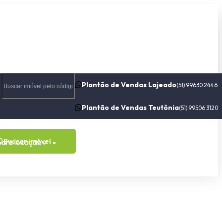
Plantão de Vendas Lajeado
(51) 99630 2446
Plantão de Vendas Teutônia
(51) 99506 3120
Buscar imóvel
para locação
Contato
Sobre nós