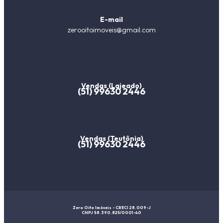
E-mail
zerooitoimoveis@gmail.com
Vendas (Lajeado)
(51) 99630 2446
Vendas (Teutônia)
(51) 99630 2446
Zero Oito Imóveis - CRECI 28.009-J
CNPJ 58.390.825/0001-40