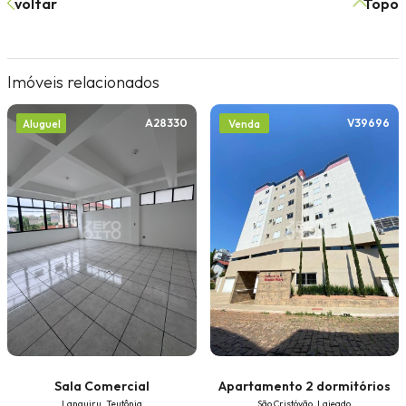
voltar
Topo
Imóveis relacionados
A28330
V39696
Aluguel
Venda
Sala Comercial
Apartamento 2 dormitórios
Languiru, Teutônia
São Cristóvão, Lajeado