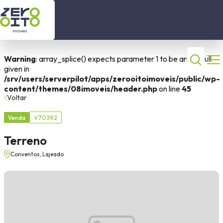
está procurando?
Início
Warning
: array_splice() expects parameter 1 to be array, null
given in
Imóveis a Venda
Comprar
Alugar
/srv/users/serverpilot/apps/zerooitoimoveis/public/wp-
content/themes/08imoveis/header.php
on line
45
Imóveis para locação
Voltar
Tipo do imóvel
Venda
V70392
Contato
Terreno
Sobre nós
Dormitórios
Conventos, Lajeado
(51) 99630 2446
Cidade
(51) 99506 3120
Bairro