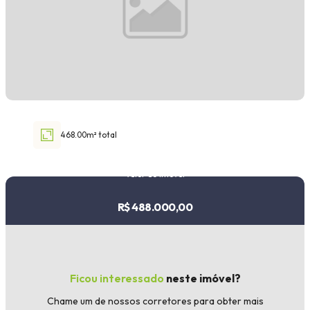
Faixa de valor
30.000,00
até
1.000.000,00 ou +
468.00m² total
Buscar imóvel
Valor do imóvel
R$ 488.000,00
Ficou interessado
neste imóvel?
Chame um de nossos corretores para obter mais