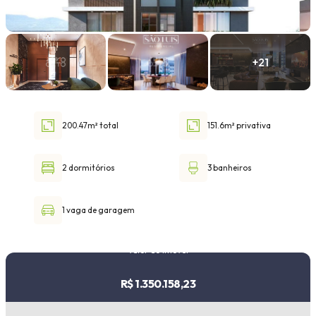
Faixa de valor
30.000,00
até
1.000.000,00 ou +
200.47m² total
151.6m² privativa
Buscar imóvel
2 dormitórios
3 banheiros
1 vaga de garagem
Valor do imóvel
R$ 1.350.158,23