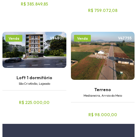
R$ 385.849,85
R$ 759.072,08
V94801
V47755
Venda
Venda
Loft 1 dormitório
São Cristóvão, Lajeado
Terreno
Medianeira, Arroio do Meio
R$ 225.000,00
R$ 98.000,00