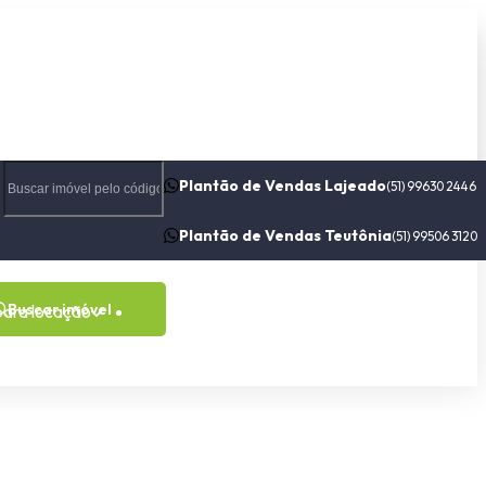
Plantão de Vendas Lajeado
(51) 99630 2446
Plantão de Vendas Teutônia
(51) 99506 3120
Buscar imóvel
para locação
Contato
Sobre nós