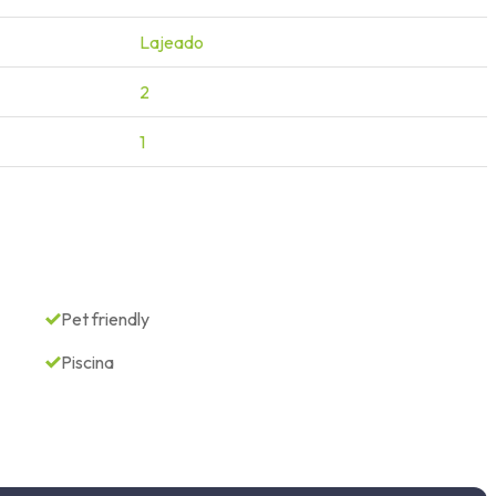
Lajeado
2
1
Pet friendly
Piscina