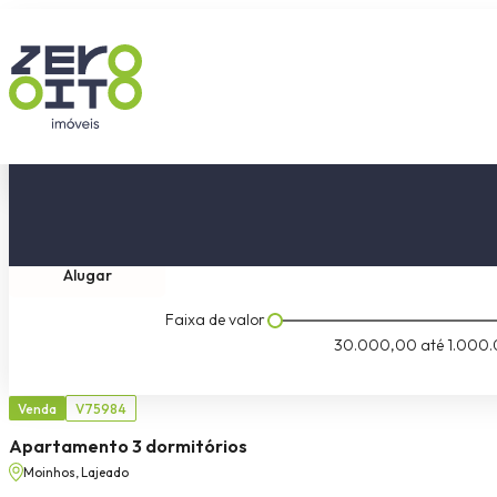
Comprar
Tipo do imóvel
Dormitóri
Alugar
Faixa de valor
30.000,00
até
1.000.
Venda
V75984
Apartamento 3 dormitórios
Moinhos, Lajeado