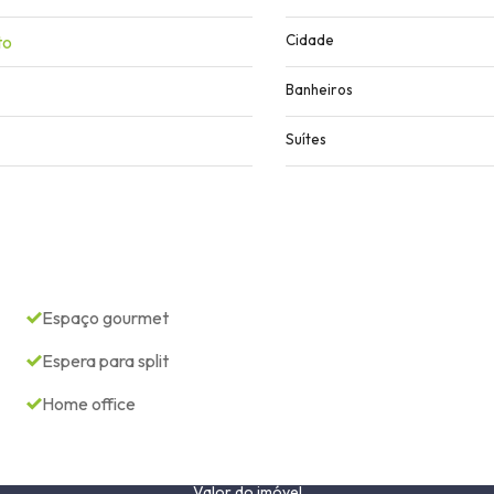
to
Cidade
Banheiros
Suítes
Espaço gourmet
Espera para split
Home office
Valor do imóvel