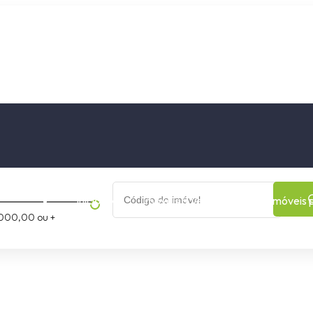
os
Cidade
Bairro
Início
Imóveis a Venda
Imóveis 
000,00 ou +