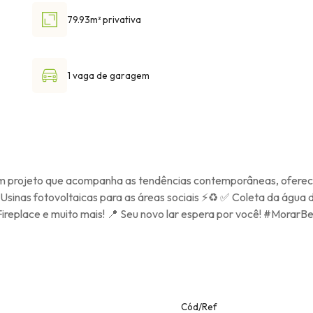
79.93m² privativa
1 vaga de garagem
 Um projeto que acompanha as tendências contemporâneas, ofere
 Usinas fotovoltaicas para as áreas sociais ⚡♻️ ✅ Coleta da água
Fireplace e muito mais! 📍 Seu novo lar espera por você! #Morar
Cód/Ref