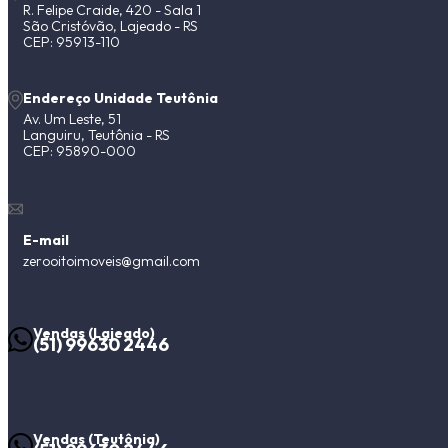
R. Felipe Craide, 420 - Sala 1
São Cristóvão, Lajeado - RS
CEP: 95913-110
Endereço Unidade Teutônia
Av. Um Leste, 51
Languiru, Teutônia - RS
CEP: 95890-000
E-mail
zerooitoimoveis@gmail.com
Vendas (Lajeado)
(51) 99630 2446
Vendas (Teutônia)