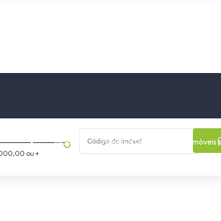
os
Cidade
Bairro
Início
Imóveis a Venda
Imóveis 
000,00 ou +