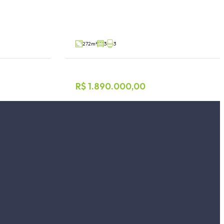
Carneiros, Lajeado
V19780
V72416
Venda
272m²
3
3
R$ 1.890.000,00