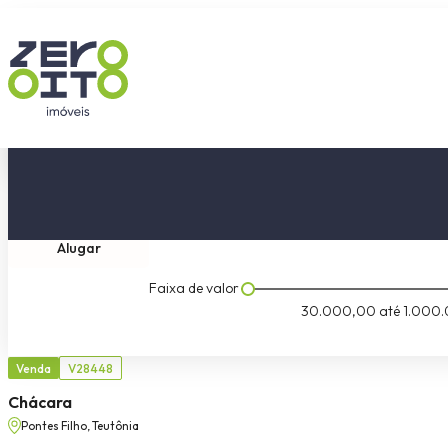
Comprar
Tipo do imóvel
Dormitóri
Alugar
Faixa de valor
30.000,00
até
1.000.
Venda
V28448
Chácara
Pontes Filho, Teutônia