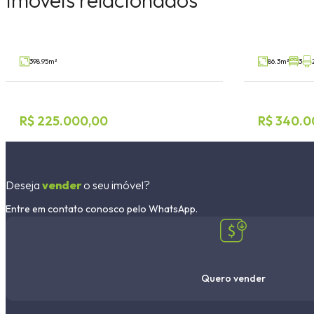
Centro Administrativo, Teutônia
Conventos, La
V75452
Venda
Venda
398.95m²
86.3m²
3
R$ 225.000,00
R$ 340.0
Deseja
vender
o seu imóvel?
Entre em contato conosco pelo WhatsApp.
Quero vender