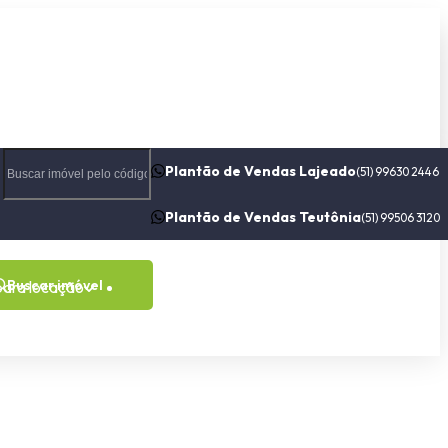
Plantão de Vendas Lajeado
(51) 99630 2446
Plantão de Vendas Teutônia
(51) 99506 3120
Buscar imóvel
para locação
Contato
Sobre nós