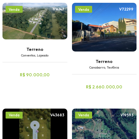
V14147
V72299
Venda
Venda
Terreno
Conventos, Lajeado
Terreno
Canabarro, Teutônia
R$ 90.000,00
R$ 2.660.000,00
V43683
V19593
Venda
Venda