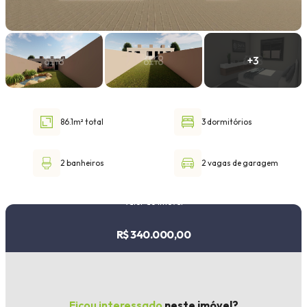
Faixa de valor
30.000,00
até
1.000.000,00 ou +
86.1m² total
3 dormitórios
Buscar imóvel
2 banheiros
2 vagas de garagem
Valor do imóvel
R$ 340.000,00
Ficou interessado
neste imóvel?